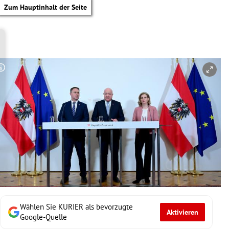
Zum Hauptinhalt der Seite
Copyright-Hinweis öffnen/schließen
Wählen Sie KURIER als bevorzugte
Aktivieren
tik Untermenü
Google-Quelle