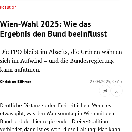
rreich Untermenü
Koalition
rt Untermenü
Wien-Wahl 2025: Wie das
Ergebnis den Bund beeinflusst
schaft Untermenü
s Untermenü
Die FPÖ bleibt im Abseits, die Grünen wähnen
sich im Aufwind – und die Bundesregierung
zeit Untermenü
kann aufatmen.
undheit Untermenü
Christian Böhmer
28.04.2025, 05:15
tur Untermenü
Deutliche Distanz zu den Freiheitlichen: Wenn es
nung Untermenü
etwas gibt, was den Wahlsonntag in Wien mit dem
lität Untermenü
Bund und der hier regierenden Dreier-Koalition
verbindet, dann ist es wohl diese Haltung: Man kann