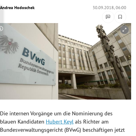
rreich Untermenü
Andrea Hodoschek
30.09.2018, 06:00
rt Untermenü
Copyright-Hinweis öffnen/schließen
schaft Untermenü
s Untermenü
zeit Untermenü
undheit Untermenü
tur Untermenü
nung Untermenü
Die internen Vorgänge um die
Nominierung
des
blauen Kandidaten
Hubert Keyl
als Richter am
lität Untermenü
Bundesverwaltungsgericht
(BVwG) beschäftigen jetzt