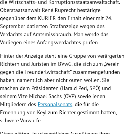
die Wirtschafts- und
Korruptionsstaatsanwaltschaft
.
Oberstaatsanwalt
René Ruprecht
bestätigte
gegenüber dem KURIER den Erhalt einer mit 24.
September datierten Strafanzeige wegen des
Verdachts auf Amtsmissbrauch. Man werde das
Vorliegen eines Anfangsverdachtes prüfen.
Hinter der Anzeige steht eine Gruppe von verärgerten
Richtern und Juristen im BVwG, die sich zum „Verein
gegen die Freunderlwirtschaft“ zusammengefunden
haben, namentlich aber nicht outen wollen. Sie
machen dem Präsidenten (
Harald Perl
,
SPÖ
) und
seinem Vize
Michael Sachs
(
ÖVP
) sowie jenen
Mitgliedern des
Personalsenats
, die für die
Ernennung von
Keyl
zum Richter gestimmt hatten,
schwere Vorwürfe.
Diese hätten „in wissentlicher Ausnützung ihrer