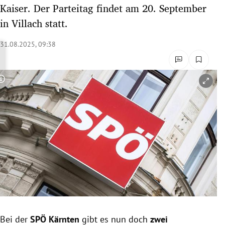
Kaiser. Der Parteitag findet am 20. September
rreich Untermenü
in Villach statt.
rt Untermenü
31.08.2025, 09:38
schaft Untermenü
s Untermenü
Copyright-Hinweis öffnen/schließen
zeit Untermenü
undheit Untermenü
tur Untermenü
nung Untermenü
lität Untermenü
Bei der
SPÖ Kärnten
gibt es nun doch
zwei