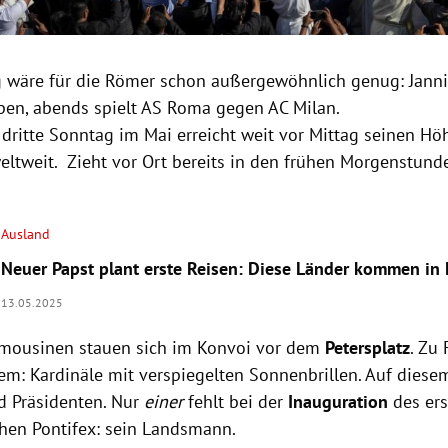
 wäre für die Römer schon außergewöhnlich genug: Jann
Open, abends spielt AS Roma gegen AC Milan.
 dritte Sonntag im Mai erreicht weit vor Mittag seinen Hö
ltweit. Zieht vor Ort bereits in den frühen Morgenstund
Ausland
Neuer Papst plant erste Reisen: Diese Länder kommen in 
13.05.2025
mousinen stauen sich im Konvoi vor dem
Petersplatz
. Zu
m: Kardinäle mit verspiegelten Sonnenbrillen. Auf diesem:
d Präsidenten. Nur
einer
fehlt bei der
Inauguration
des er
hen Pontifex: sein Landsmann.