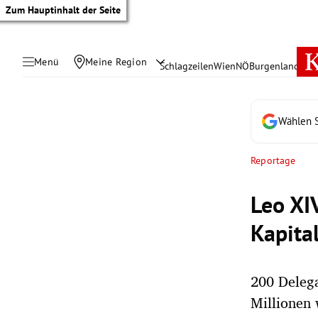
Zum Hauptinhalt der Seite
Menü
Meine Region
Schlagzeilen
Wien
NÖ
Burgenland
Öste
Wählen S
Reportage
Leo XI
Kapita
200 Delega
tik Untermenü
Millionen
rreich Untermenü