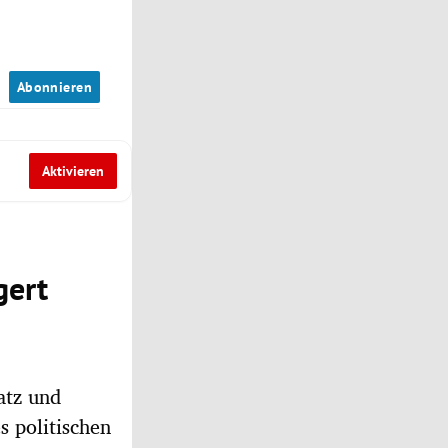
n
Abonnieren
Aktivieren
gert
atz und
 politischen