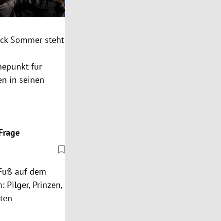
ick Sommer steht
hepunkt für
en in seinen
Frage
 Fuß auf dem
 Pilger, Prinzen,
sten