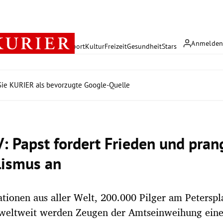
Anmelde
rreich
Politik
Wirtschaft
Sport
Kultur
Freizeit
Gesundheit
Stars
ie KURIER als bevorzugte Google-Quelle
V: Papst fordert Frieden und pran
lismus an
tionen aus aller Welt, 200.000 Pilger am Peterspl
 weltweit werden Zeugen der Amtseinweihung eines