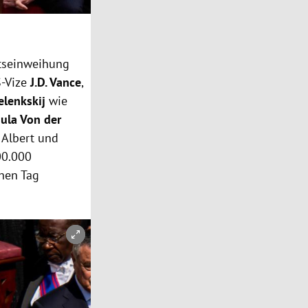
tseinweihung
S-Vize
J.D. Vance
,
elenkskij
wie
sula Von der
 Albert und
00.000
chen Tag