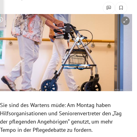
rreich Untermenü
rt Untermenü
Copyright-Hinweis öffnen/schließen
schaft Untermenü
s Untermenü
zeit Untermenü
undheit Untermenü
tur Untermenü
Sie sind des Wartens müde: Am Montag haben
nung Untermenü
Hilfsorganisationen und Seniorenvertreter den „Tag
der pflegenden Angehörigen“ genutzt, um mehr
lität Untermenü
Tempo in der Pflegedebatte zu fordern.