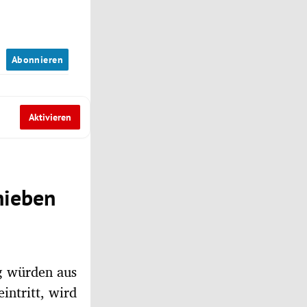
n
Abonnieren
Aktivieren
hieben
g würden aus
intritt, wird