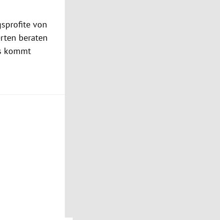
sprofite von
erten beraten
Was kommt