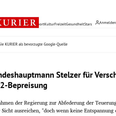
Anmelde
rreich
Politik
Wirtschaft
Sport
Kultur
Freizeit
Gesundheit
Stars
ie KURIER als bevorzugte Google-Quelle
deshauptmann Stelzer für Versc
2-Bepreisung
hmen der Regierung zur Abfederung der Teuerun
r Sicht ausreichen, "doch wenn keine Entspannung e