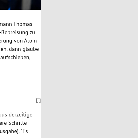
ptmann Thomas
2-Bepreisung zu
gerung von Atom-
ken, dann glaube
 aufschieben,
us derzeitiger
ere Schritte
usgabe). "Es