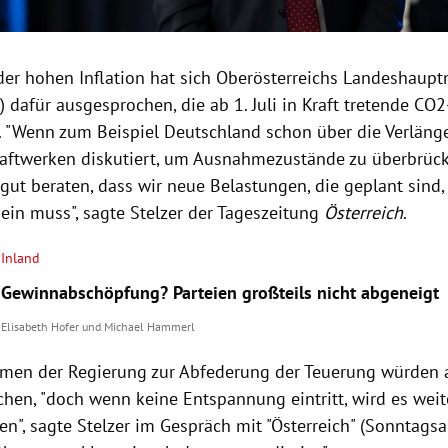
der hohen Inflation hat sich Oberösterreichs Landeshau
) dafür ausgesprochen, die ab 1. Juli in Kraft tretende CO
. "Wenn zum Beispiel Deutschland schon über die Verlän
aftwerken diskutiert, um Ausnahmezustände zu überbrüc
 gut beraten, dass wir neue Belastungen, die geplant sind,
sein muss", sagte Stelzer der Tageszeitung
Österreich
.
Inland
Gewinnabschöpfung? Parteien großteils nicht abgeneigt
Elisabeth Hofer
und
Michael Hammerl
en der Regierung zur Abfederung der Teuerung würden a
chen, "doch wenn keine Entspannung eintritt, wird es weit
n", sagte Stelzer im Gespräch mit "Österreich" (Sonntagsa