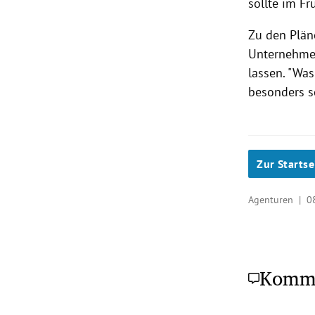
sollte im Fr
Zu den Plän
Unternehmen
lassen. "Was
besonders s
Zur Startse
Agenturen |
0
Komm