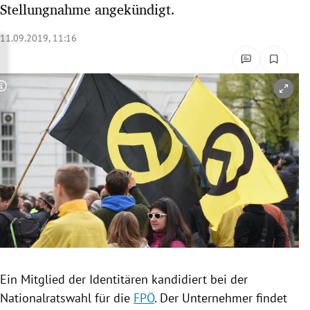
Stellungnahme angekündigt.
rreich Untermenü
11.09.2019, 11:16
rt Untermenü
schaft Untermenü
Copyright-Hinweis öffnen/schließen
s Untermenü
zeit Untermenü
undheit Untermenü
tur Untermenü
nung Untermenü
Ein Mitglied der Identitären kandidiert bei der
lität Untermenü
Nationalratswahl
für die
FPÖ
. Der Unternehmer findet