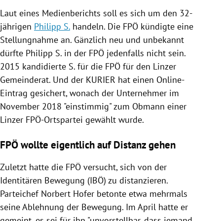
Laut eines Medienberichts soll es sich um den 32-
jährigen
Philipp S.
handeln. Die
FPÖ
kündigte eine
Stellungnahme an. Gänzlich neu und unbekannt
dürfte
Philipp S.
in der
FPÖ
jedenfalls nicht sein.
2015 kandidierte
S.
für die
FPÖ
für den Linzer
Gemeinderat. Und
der KURIER
hat einen Online-
Eintrag gesichert, wonach der Unternehmer im
November 2018 "einstimmig" zum Obmann einer
Linzer FPÖ-Ortspartei gewählt wurde.
FPÖ wollte eigentlich auf Distanz gehen
Zuletzt hatte die
FPÖ
versucht, sich von der
Identitären Bewegung (IBÖ) zu distanzieren.
Parteichef Norbert
Hofer
betonte etwa mehrmals
seine Ablehnung der Bewegung. Im April hatte er
gemeint, es sei für ihn "unvorstellbar, dass jemand,