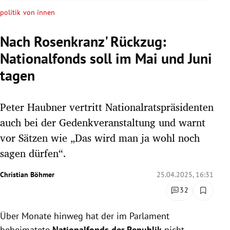
rreich Untermenü
politik von innen
rt Untermenü
Nach Rosenkranz' Rückzug:
Nationalfonds soll im Mai und Juni
schaft Untermenü
tagen
s Untermenü
Peter Haubner vertritt Nationalratspräsidenten
zeit Untermenü
auch bei der Gedenkveranstaltung und warnt
undheit Untermenü
vor Sätzen wie „Das wird man ja wohl noch
sagen dürfen“.
tur Untermenü
Christian Böhmer
25.04.2025, 16:31
nung Untermenü
32
lität Untermenü
Über Monate hinweg hat der im Parlament
beheimatete
Nationalfonds der Republik
nicht