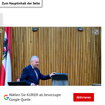
Zum Hauptinhalt der Seite
Copyright-Hinweis öffnen/schließen
Wählen Sie KURIER als bevorzugte
Aktivieren
tik Untermenü
Google-Quelle