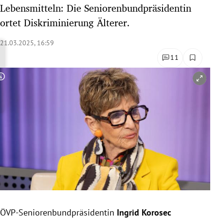
Lebensmitteln: Die Seniorenbundpräsidentin
rreich Untermenü
ortet Diskriminierung Älterer.
rt Untermenü
21.03.2025, 16:59
schaft Untermenü
11
s Untermenü
Copyright-Hinweis öffnen/schließen
zeit Untermenü
undheit Untermenü
tur Untermenü
nung Untermenü
lität Untermenü
ÖVP-Seniorenbundpräsidentin
Ingrid Korosec