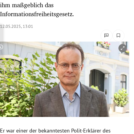
ihm maßgeblich das
rreich Untermenü
Informationsfreiheitsgesetz.
rt Untermenü
12.05.2025, 13:01
schaft Untermenü
s Untermenü
Copyright-Hinweis öffnen/schließen
zeit Untermenü
undheit Untermenü
tur Untermenü
nung Untermenü
lität Untermenü
Er war einer der bekanntesten Polit-Erklärer des