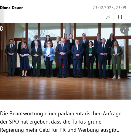
rreich Untermenü
Diana Dauer
23.02.2023, 23:09
rt Untermenü
Copyright-Hinweis öffnen/schließen
schaft Untermenü
s Untermenü
zeit Untermenü
undheit Untermenü
tur Untermenü
nung Untermenü
Die Beantwortung einer parlamentarischen Anfrage
der SPÖ hat ergeben, dass die Türkis-grüne-
lität Untermenü
Regierung mehr Geld für PR und Werbung ausgibt,