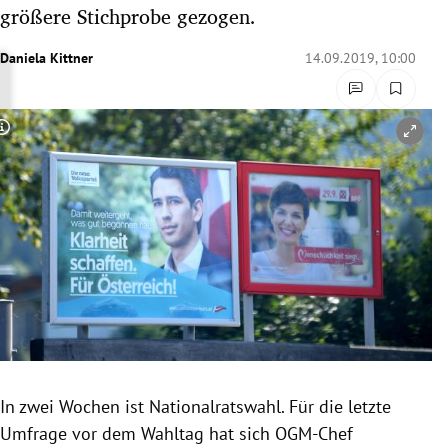
größere Stichprobe gezogen.
rreich Untermenü
Daniela Kittner
14.09.2019, 10:00
rt Untermenü
schaft Untermenü
Copyright-Hinweis öffnen/schließen
s Untermenü
zeit Untermenü
undheit Untermenü
tur Untermenü
nung Untermenü
lität Untermenü
In zwei Wochen ist
Nationalratswahl
. Für die letzte
Umfrage vor dem Wahltag hat sich OGM-Chef