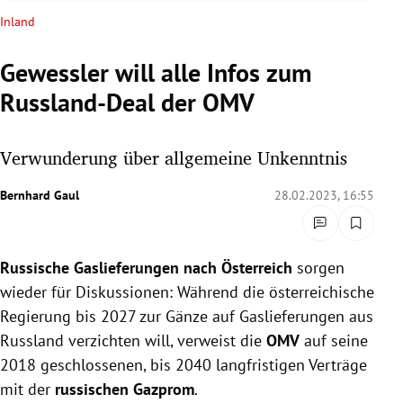
rreich Untermenü
Inland
rt Untermenü
Gewessler will alle Infos zum
Russland-Deal der OMV
schaft Untermenü
s Untermenü
Verwunderung über allgemeine Unkenntnis
zeit Untermenü
Bernhard Gaul
28.02.2023, 16:55
undheit Untermenü
Russische Gaslieferungen
nach Österreich
sorgen
tur Untermenü
wieder für Diskussionen: Während die österreichische
Regierung bis 2027 zur Gänze auf Gaslieferungen aus
nung Untermenü
Russland verzichten will, verweist die
OMV
auf seine
2018 geschlossenen, bis 2040 langfristigen Verträge
lität Untermenü
mit der
russischen Gazprom
.