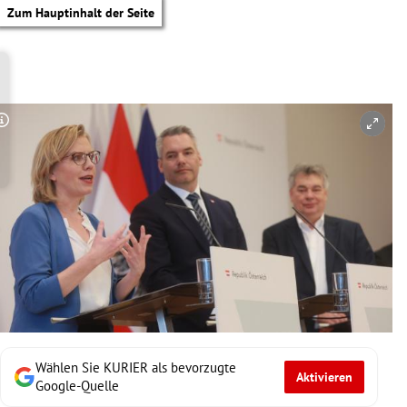
Zum Hauptinhalt der Seite
Copyright-Hinweis öffnen/schließen
Wählen Sie KURIER als bevorzugte
Aktivieren
tik Untermenü
Google-Quelle