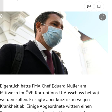
rreich Untermenü
rt Untermenü
Copyright-Hinweis öffnen/schließen
schaft Untermenü
s Untermenü
zeit Untermenü
undheit Untermenü
tur Untermenü
Eigentlich hätte FMA-Chef Eduard Müller am
nung Untermenü
Mittwoch im ÖVP-Korruptions-U-Ausschuss befragt
werden sollen. Er sagte aber kurzfristig wegen
lität Untermenü
Krankheit ab. Einige Abgeordnete wittern einen