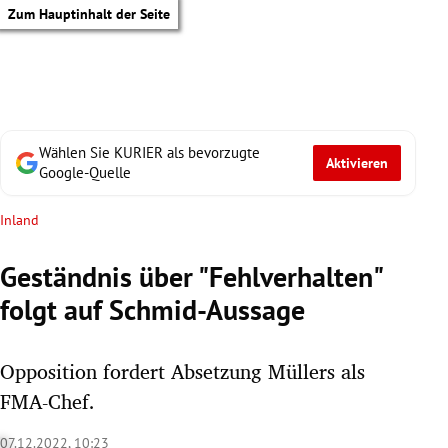
Zum Hauptinhalt der Seite
Wählen Sie KURIER als bevorzugte
Aktivieren
Google-Quelle
Inland
Geständnis über "Fehlverhalten"
folgt auf Schmid-Aussage
Opposition fordert Absetzung Müllers als
FMA-Chef.
tik Untermenü
07.12.2022, 10:23