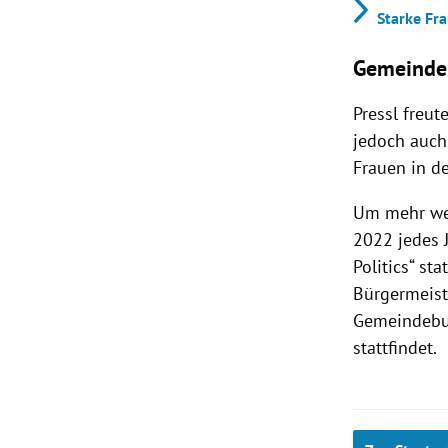
Starke Fra
Gemeindeb
Pressl freut
jedoch auch
Frauen in d
Um mehr wei
2022 jedes 
Politics“ st
Bürgermeiste
Gemeindebun
stattfindet.