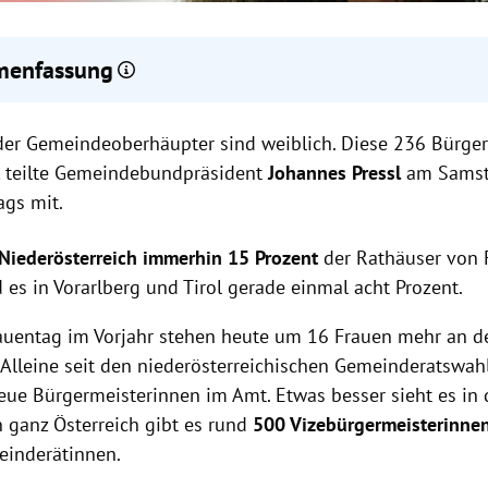
enfassung
zent der Gemeindeoberhäupter in Österreich sind Frauen, ein Reko
 der Gemeindeoberhäupter sind weiblich. Diese 236 Bürge
erösterreich sind 15 Prozent der Rathäuser von Frauen geleitet, i
cht Prozent.
, teilte Gemeindebundpräsident
Johannes Pressl
am Samst
jekt 'Girls in Politics' soll mehr Frauen für Kommunalpolitik motivi
ags mit.
Niederösterreich immerhin 15 Prozent
der Rathäuser von 
 es in Vorarlberg und Tirol gerade einmal acht Prozent.
auentag im Vorjahr stehen heute um 16 Frauen mehr an de
Alleine seit den niederösterreichischen Gemeinderatswah
eue Bürgermeisterinnen im Amt. Etwas besser sieht es in 
n ganz Österreich gibt es rund
500 Vizebürgermeisterinne
inderätinnen.