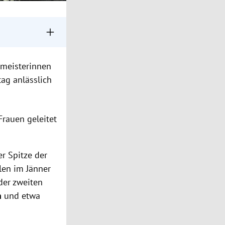
rdwert.
rmeisterinnen
n Vorarlberg und
ag anlässlich
eren.
Frauen geleitet
r Spitze der
len im Jänner
der zweiten
n
und etwa