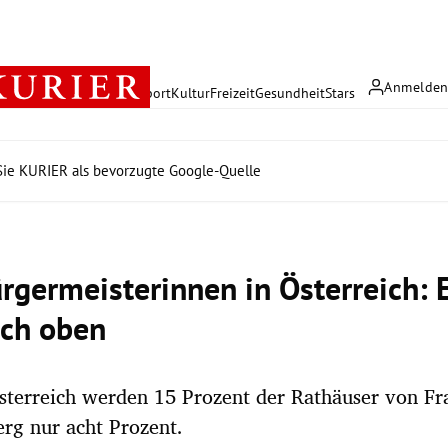
Anmelde
rreich
Politik
Wirtschaft
Sport
Kultur
Freizeit
Gesundheit
Stars
ie KURIER als bevorzugte Google-Quelle
rgermeisterinnen in Österreich: E
ach oben
sterreich werden 15 Prozent der Rathäuser von Fr
erg nur acht Prozent.