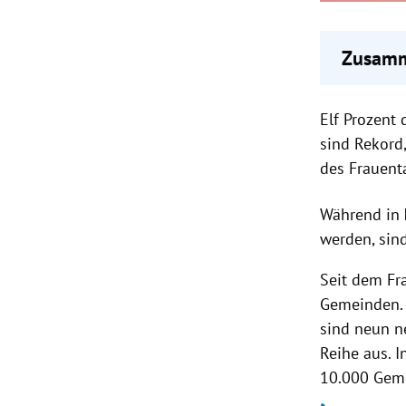
Zusamm
Elf Pro
Elf Prozent
In Nied
Tirol a
sind Rekord
Das Pro
des Frauent
Während in
werden, sind
Seit dem Fr
Gemeinden. 
sind neun n
Reihe aus. I
10.000 Geme