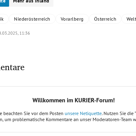
ite
Mehr aus Inland
ik
Niederösterreich
Vorarlberg
Österreich
Wel
8.03.2025, 11:36
entare