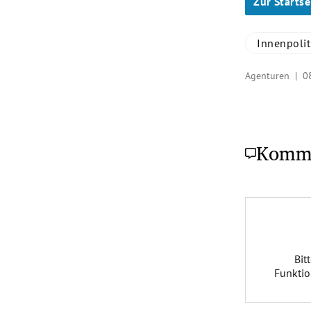
Zur Startse
Innenpolit
Agenturen |
0
Komm