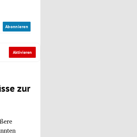
n
Abonnieren
Aktivieren
üsse zur
ößere
annten