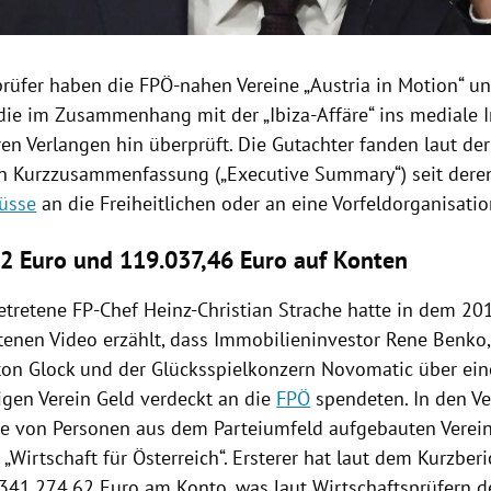
prüfer haben die FPÖ-nahen Vereine „
Austria
in Motion“ un
, die im Zusammenhang mit der „Ibiza-Affäre“ ins mediale 
ren Verlangen hin überprüft. Die Gutachter fanden laut de
n Kurzzusammenfassung („Executive Summary“) seit der
lüsse
an die Freiheitlichen oder an eine Vorfeldorganisatio
2 Euro und 119.037,46 Euro auf Konten
etretene FP-Chef
Heinz-Christian Strache
hatte in dem 201
tenen Video erzählt, dass Immobilieninvestor
Rene Benko
ton Glock
und der Glücksspielkonzern
Novomatic
über ein
gen Verein Geld verdeckt an die
FPÖ
spendeten. In den Ve
ie von Personen aus dem Parteiumfeld aufgebauten Verein
 „Wirtschaft für
Österreich
“. Ersterer hat laut dem Kurzberi
341.274,62 Euro am Konto, was laut Wirtschaftsprüfern d