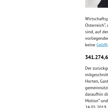
Wirtschafts
Österreich
“
sind, auf de
vorliegende
keine
Geldf
341.274,6
Der zurückg
mitgeschnit
Horten
,
Gas
gemeinnützi
daraufhin d
Motion“ und
24.05.2019 