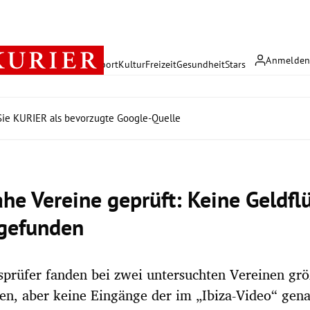
Anmelde
rreich
Politik
Wirtschaft
Sport
Kultur
Freizeit
Gesundheit
Stars
ie KURIER als bevorzugte Google-Quelle
he Vereine geprüft: Keine Geldfl
 gefunden
sprüfer fanden bei zwei untersuchten Vereinen gr
n, aber keine Eingänge der im „Ibiza-Video“ gen