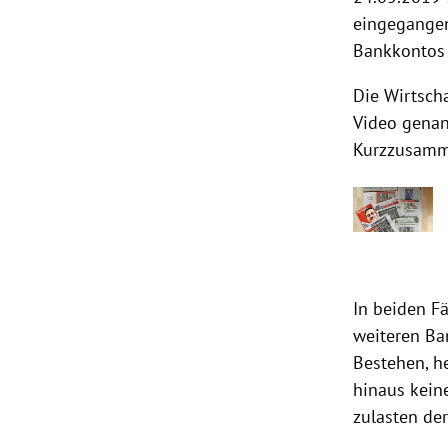
eingegangen
Bankkontos 
Die Wirtsch
Video genan
Kurzzusamme
In beiden Fä
weiteren Ban
Bestehen, h
hinaus kein
zulasten de