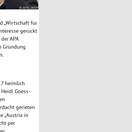
d „Wirtschaft für
Interesse gerückt
r der
APA
en Gründung
n.
7 heimlich
,
Heidi Goëss-
en
rdacht gerieten
e „
Austria
in
cht per
en