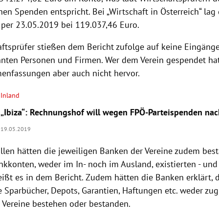
en Spenden entspricht. Bei „Wirtschaft in
Österreich
“ lag
per 23.05.2019 bei 119.037,46 Euro.
aftsprüfer stießen dem Bericht zufolge auf keine Eingänge
nten Personen und Firmen. Wer dem Verein gespendet hat
nfassungen aber auch nicht hervor.
Inland
„Ibiza“: Rechnungshof will wegen FPÖ-Parteispenden na
19.05.2019
llen hätten die jeweiligen Banken der Vereine zudem bestä
kkonten, weder im In- noch im Ausland, existierten - und
eißt es in dem Bericht. Zudem hätten die Banken erklärt, 
e Sparbücher, Depots, Garantien, Haftungen etc. weder zu
r Vereine bestehen oder bestanden.