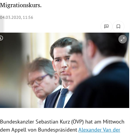
Migrationskurs.
rreich Untermenü
04.03.2020, 11:56
rt Untermenü
schaft Untermenü
Copyright-Hinweis öffnen/schließen
s Untermenü
zeit Untermenü
undheit Untermenü
tur Untermenü
nung Untermenü
lität Untermenü
Bundeskanzler
Sebastian Kurz
(
ÖVP
) hat am Mittwoch
dem Appell von Bundespräsident
Alexander Van der