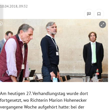
rreich Untermenü
10.04.2018, 09:32
rt Untermenü
Copyright-Hinweis öffnen/schließen
schaft Untermenü
s Untermenü
zeit Untermenü
undheit Untermenü
tur Untermenü
nung Untermenü
Am heutigen 27.
Verhandlungstag
wurde dort
fortgesetzt, wo Richterin
Marion Hohenecker
lität Untermenü
vergangene Woche aufgehört hatte: bei der