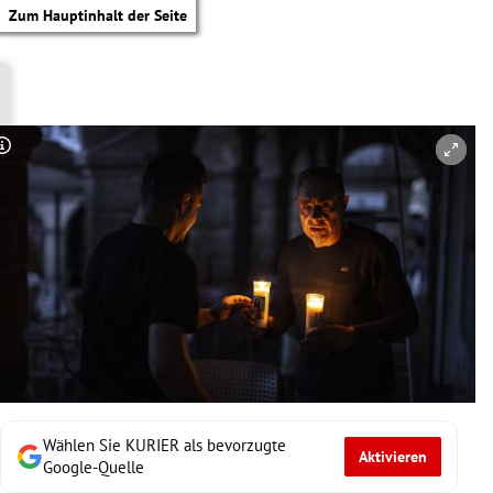
Zum Hauptinhalt der Seite
Copyright-Hinweis öffnen/schließen
Wählen Sie KURIER als bevorzugte
Aktivieren
tik Untermenü
Google-Quelle