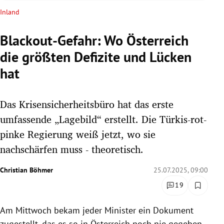
rreich Untermenü
Inland
rt Untermenü
Blackout-Gefahr: Wo Österreich
die größten Defizite und Lücken
schaft Untermenü
hat
s Untermenü
Das Krisensicherheitsbüro hat das erste
zeit Untermenü
umfassende „Lagebild“ erstellt. Die Türkis-rot-
undheit Untermenü
pinke Regierung weiß jetzt, wo sie
nachschärfen muss - theoretisch.
tur Untermenü
Christian Böhmer
25.07.2025, 09:00
nung Untermenü
19
lität Untermenü
Am Mittwoch bekam jeder Minister ein Dokument
zugestellt, das es so in Österreich noch nie gegeben