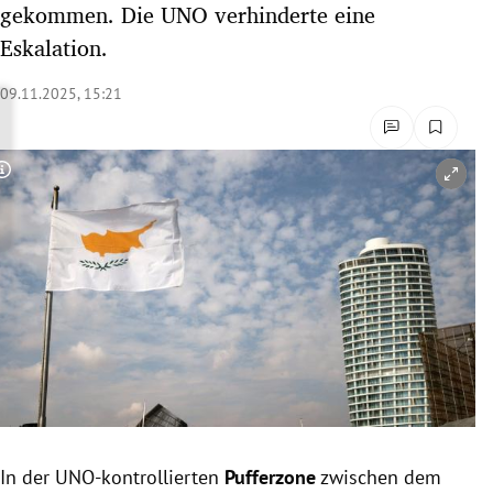
gekommen. Die UNO verhinderte eine
rreich Untermenü
Eskalation.
rt Untermenü
09.11.2025, 15:21
schaft Untermenü
Copyright-Hinweis öffnen/schließen
s Untermenü
zeit Untermenü
undheit Untermenü
tur Untermenü
nung Untermenü
lität Untermenü
In der UNO-kontrollierten
Pufferzone
zwischen dem