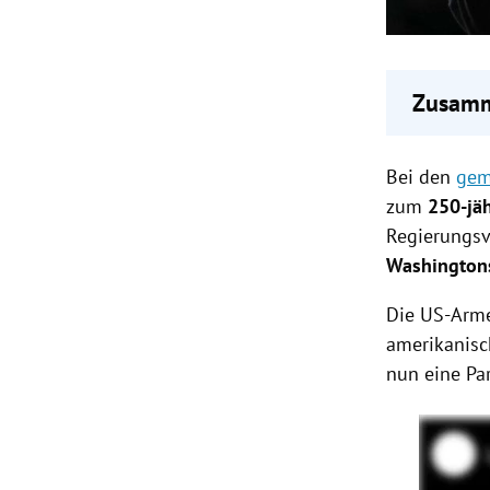
Zusamm
Trump p
Bei den
Panzer-
gem
Die Pa
zum
250-jä
Die ges
Regierungsve
Berück
Washingtons
Die US-Arme
amerikanisc
nun eine Pa