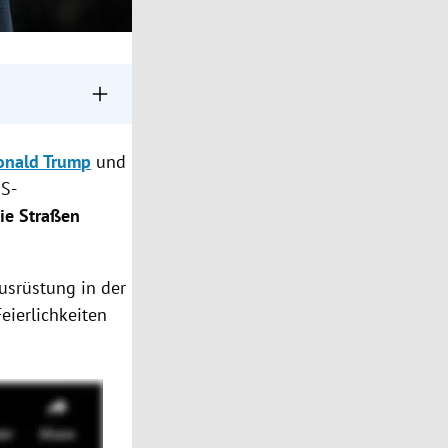
er US-Armee eine
onald Trump
und
 Trumps Wunsch.
S-
n Dollar, ohne
ie Straßen
usrüstung in der
eierlichkeiten