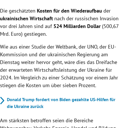
Wiederaufbaukosten der Ukraine nach russischer
Die geschätzten
Invasion auf 524 Milliarden Dollar geschätzt.
Kosten für den Wiederaufbau
der
Stärkste Schäden in Wohnungsbau, Verkehr,
ukrainischen Wirtschaft
nach der russischen Invasion
Energie, Handel und Bildung, besonders im
vor drei Jahren sind auf
524 Milliarden Dollar
(500,67
Energiesektor.
Mrd. Euro) gestiegen.
Ukraine benötigt 7,37 Milliarden Dollar zur Deckung
dringender Bedürfnisse, jedoch Finanzierungslücke
Wie aus einer Studie der Weltbank, der UNO, der EU-
von fast zehn Milliarden Dollar.
Kommission und der ukrainischen Regierung am
Dienstag weiter hervor geht, wäre dies das Dreifache
der erwarteten Wirtschaftsleistung der Ukraine für
2024. Im Vergleich zu einer Schätzung vor einem Jahr
stiegen die Kosten um über sieben Prozent.
Donald Trump fordert von Biden gezahlte US-Hilfen für
die Ukraine zurück
Am stärksten betroffen seien die Bereiche