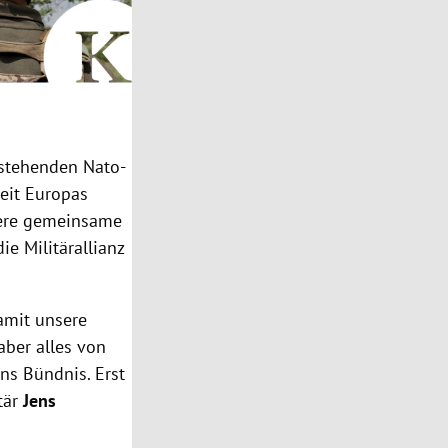
nstehenden Nato-
heit Europas
sere gemeinsame
ie Militärallianz
amit unsere
aber alles von
ns Bündnis. Erst
tär
Jens