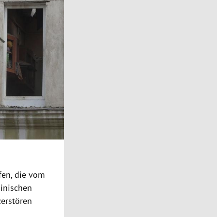
fen, die vom
ainischen
zerstören