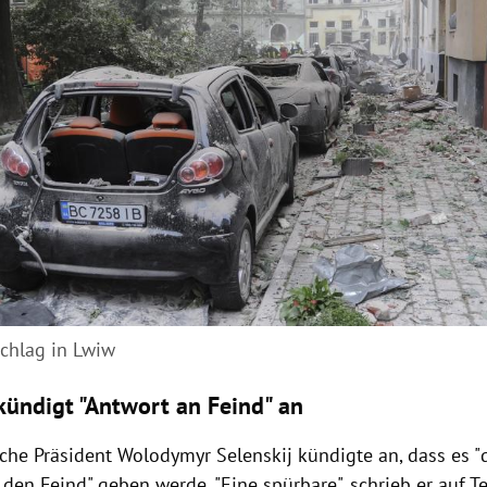
chlag in Lwiw
 kündigt "Antwort an Feind" an
che Präsident Wolodymyr Selenskij kündigte an, dass es "d
den Feind" geben werde. "Eine spürbare", schrieb er auf T