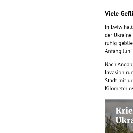
Viele Gef
In Lwiw hal
der Ukraine 
ruhig geblie
Anfang Juni
Nach Angabe
Invasion ru
Stadt mit u
Kilometer ös