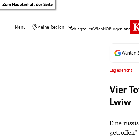
Zum Hauptinhalt der Seite
Menü
Meine Region
Schlagzeilen
Wien
NÖ
Burgenland
Öste
Wählen S
Lagebericht
Vier T
Lwiw
Eine russ
tik Untermenü
getroffen"
rreich Untermenü