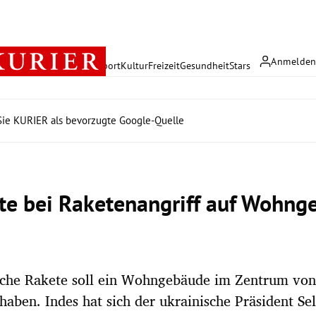
Anmelde
rreich
Politik
Wirtschaft
Sport
Kultur
Freizeit
Gesundheit
Stars
ie KURIER als bevorzugte Google-Quelle
ote bei Raketenangriff auf Wohnge
ische Rakete soll ein Wohngebäude im Zentrum von
 haben. Indes hat sich der ukrainische Präsident Sel