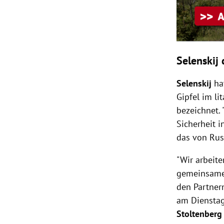
Selenskij
Selenskij
ha
Gipfel im li
bezeichnet.
Sicherheit i
das von Rus
"Wir arbeit
gemeinsame S
den Partnern
am Dienstag
Stoltenberg