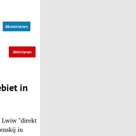
n
Abonnieren
Aktivieren
biet in
 Lwiw "direkt
enskij in