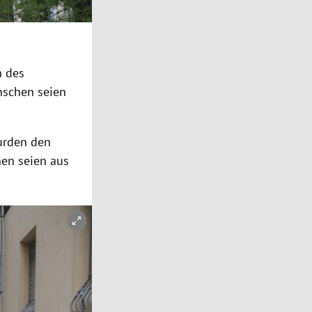
n des
nschen seien
urden den
nen seien aus