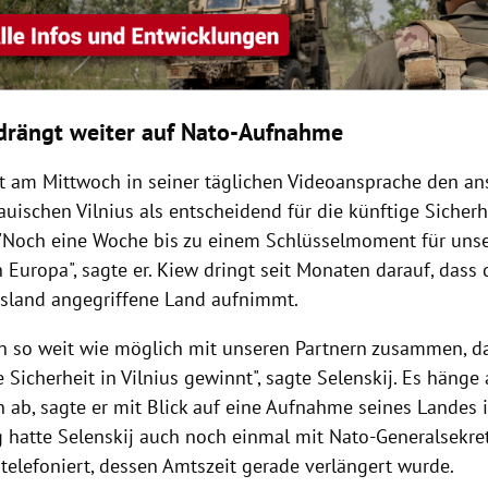
drängt weiter auf Nato-Aufnahme
t am Mittwoch in seiner täglichen Videoansprache den a
tauischen Vilnius als entscheidend für die künftige Sicher
 "Noch eine Woche bis zu einem Schlüsselmoment für un
n Europa", sagte er. Kiew dringt seit Monaten darauf, dass d
sland angegriffene Land aufnimmt.
en so weit wie möglich mit unseren Partnern zusammen, d
icherheit in Vilnius gewinnt", sagte Selenskij. Es hänge 
 ab, sagte er mit Blick auf eine Aufnahme seines Landes i
 hatte Selenskij auch noch einmal mit Nato-Generalsekre
telefoniert, dessen Amtszeit gerade verlängert wurde.