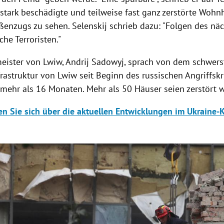
 stark beschädigte und teilweise fast ganz zerstörte Wohn
ßenzugs zu sehen. Selenskij schrieb dazu: "Folgen des näc
che Terroristen."
eister von Lwiw, Andrij Sadowyj, sprach von dem schwerst
nfrastruktur von Lwiw seit Beginn des russischen Angriffsk
 mehr als 16 Monaten. Mehr als 50 Häuser seien zerstört 
en Sie sich über die aktuellen Entwicklungen im Ukraine-
Hinweis öffnen/schließen