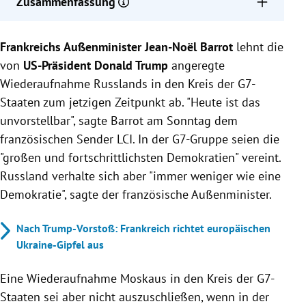
Zusammenfassung
Frankreichs Außenminister Barrot lehnt Russlands
Frankreichs Außenminister Jean-Noël Barrot
Wiederaufnahme in die G7 ab, da Russland sich
lehnt die
nicht wie eine Demokratie verhält.
von
US-Präsident Donald Trump
angeregte
Eine Wiederaufnahme Russlands könnte bei
Wiederaufnahme Russlands in den Kreis der G7-
Erreichen eines gerechten Friedens in der Ukraine
Staaten zum jetzigen Zeitpunkt ab. "Heute ist das
möglich sein.
unvorstellbar", sagte Barrot am Sonntag dem
Trump schlug vor, Russland wieder in die G7
französischen Sender LCI. In der G7-Gruppe seien die
aufzunehmen, was bei europäischen Verbündeten
"großen und fortschrittlichsten Demokratien" vereint.
Bedenken auslöste.
Russland verhalte sich aber "immer weniger wie eine
Demokratie", sagte der französische Außenminister.
Nach Trump-Vorstoß: Frankreich richtet europäischen
Ukraine-Gipfel aus
Eine Wiederaufnahme Moskaus in den Kreis der G7-
Staaten sei aber nicht auszuschließen, wenn in der