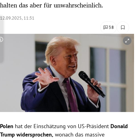
halten das aber für unwahrscheinlich.
rreich Untermenü
12.09.2025, 11:31
rt Untermenü
38
schaft Untermenü
Copyright-Hinweis öffnen/schließen
s Untermenü
zeit Untermenü
undheit Untermenü
tur Untermenü
nung Untermenü
lität Untermenü
Polen
hat der Einschätzung von US-Präsident
Donald
Trump widersprochen,
wonach das massive