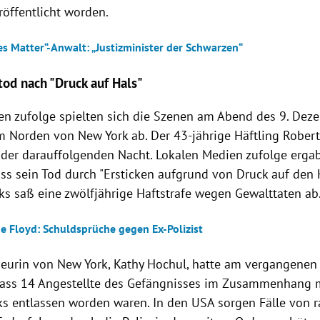
röffentlicht worden.
es Matter“-Anwalt: „Justizminister der Schwarzen“
tod nach "Druck auf Hals"
n zufolge spielten sich die Szenen am Abend des 9. Dez
m Norden von New York ab. Der 43-jährige Häftling Robert
der darauffolgenden Nacht. Lokalen Medien zufolge ergab
ass sein Tod durch "Ersticken aufgrund von Druck auf den 
ks saß eine zwölfjährige Haftstrafe wegen Gewalttaten ab
ge Floyd: Schuldsprüche gegen Ex-Polizist
eurin von New York, Kathy Hochul, hatte am vergangene
 dass 14 Angestellte des Gefängnisses im Zusammenhang 
s entlassen worden waren. In den USA sorgen Fälle von ra