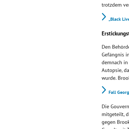
trotzdem ve
„Black Liv
Erstickungs
Den Behörde
Gefängnis i
demnach in 
Autopsie, d
wurde. Broo
Fall Geor
Die Gouvern
mitgeteilt,
gegen Brook