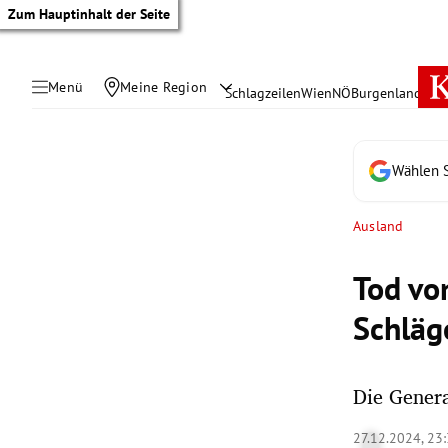
Zum Hauptinhalt der Seite
Menü
Meine Region
Schlagzeilen
Wien
NÖ
Burgenland
Öste
Wählen S
Ausland
Tod vo
Schläg
Die Genera
tik Untermenü
27.12.2024, 23
rreich Untermenü