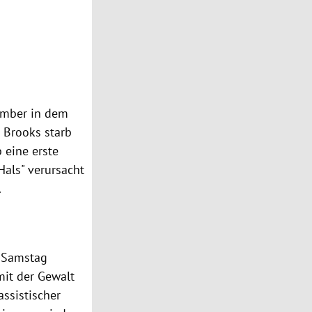
ember in dem
 Brooks starb
 eine erste
Hals" verursacht
.
n Samstag
mit der Gewalt
ssistischer