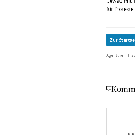
Gewalt mit 
für Proteste
Zur Startse
Agenturen |
2
Komm