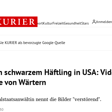
Anmelde
rreich
Politik
Wirtschaft
Sport
Kultur
Freizeit
Gesundheit
Stars
ie KURIER als bevorzugte Google-Quelle
n schwarzem Häftling in USA: Vid
e von Wärtern
lstaatsanwältin nennt die Bilder "verstörend".
:30