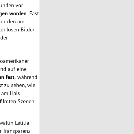
unden vor
agen worden.
Fast
behörden am
tonlosen Bilder
 der
froamerikaner
nd auf eine
n fest,
während
t zu sehen, wie
n am Hals
filmten Szenen
ältin Letitia
r Transparenz