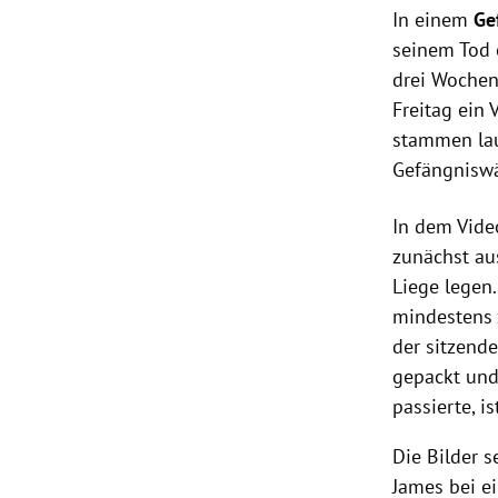
In einem
Gef
seinem Tod
drei Wochen
Freitag ein 
stammen lau
Gefängniswä
In dem Vide
zunächst au
Liege legen
mindestens 
der sitzend
gepackt und
passierte, i
Die Bilder s
James bei e