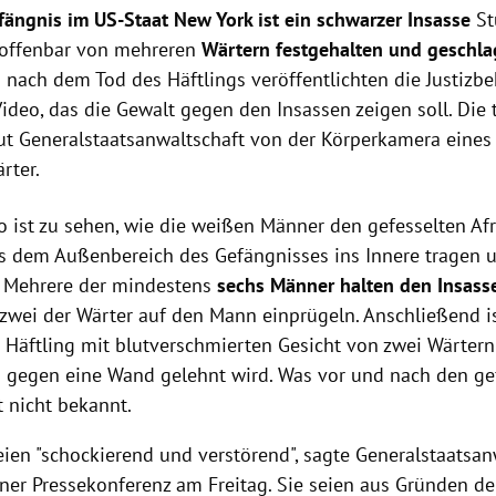
ängnis im US-Staat New York ist ein schwarzer Insasse
St
 offenbar von mehreren
Wärtern festgehalten und geschl
 nach dem Tod des Häftlings veröffentlichten die Justiz
Video, das die Gewalt gegen den Insassen zeigen soll. Die 
t Generalstaatsanwaltschaft von der Körperkamera eines
rter.
o ist zu sehen, wie die weißen Männer den gefesselten A
s dem Außenbereich des Gefängnisses ins Innere tragen u
. Mehrere der mindestens
sechs Männer halten den Insasse
zwei der Wärter auf den Mann einprügeln. Anschließend is
e Häftling mit blutverschmierten Gesicht von zwei Wärter
 gegen eine Wand gelehnt wird. Was vor und nach den ge
st nicht bekannt.
eien "schockierend und verstörend", sagte Generalstaatsanw
iner Pressekonferenz am Freitag. Sie seien aus Gründen de