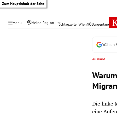
Zum Hauptinhalt der Seite
Menü
Meine Region
Schlagzeilen
Wien
NÖ
Burgenland
Öste
Wählen S
Ausland
Warum 
Migrant
Die linke 
tik Untermenü
eine Aufen
rreich Untermenü