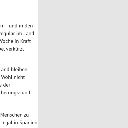
rn – und in den
rregulär im Land
 Woche in Kraft
e, verkürzt
Land bleiben
. Wohl nicht
s der
icherungs- und
d Menschen zu
s legal in Spanien