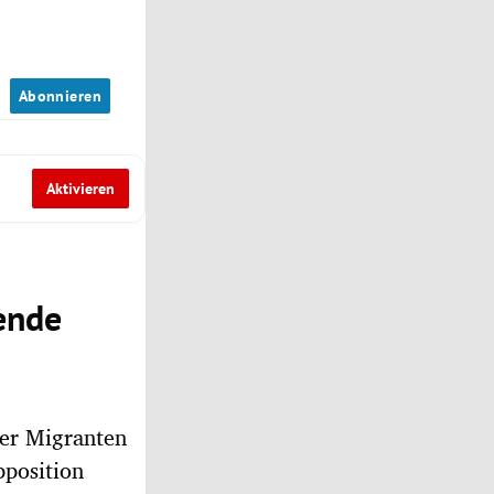
n
Abonnieren
Aktivieren
ende
ler Migranten
pposition