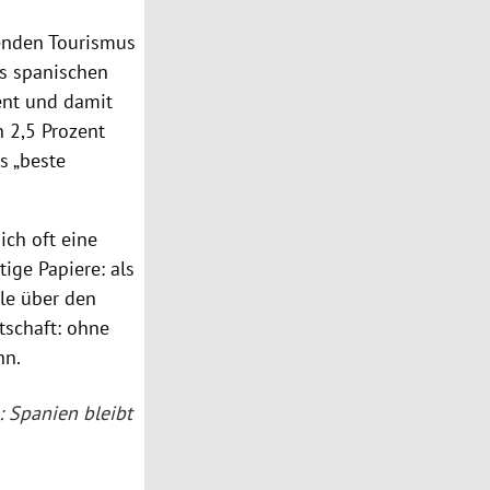
enden Tourismus
es spanischen
ent und damit
n 2,5 Prozent
s „beste
ich oft eine
ige Papiere: als
ele über den
tschaft: ohne
hn.
 Spanien bleibt