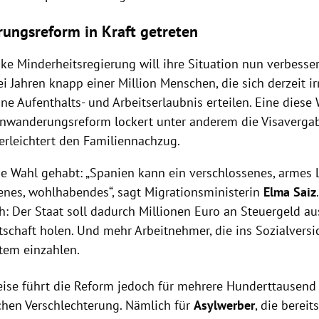
ungsreform in Kraft getreten
nke Minderheitsregierung will ihre Situation nun verbesse
i Jahren knapp einer Million Menschen, die sich derzeit i
ine Aufenthalts- und Arbeitserlaubnis erteilen. Eine diese
inwanderungsreform lockert unter anderem die Visavergab
 erleichtert den Familiennachzug.
e Wahl gehabt: „Spanien kann ein verschlossenes, armes 
fenes, wohlhabendes“, sagt Migrationsministerin
Elma Saiz
h: Der Staat soll dadurch Millionen Euro an Steuergeld au
tschaft holen. Und mehr Arbeitnehmer, die ins Sozialvers
tem einzahlen.
ise führt die Reform jedoch für mehrere Hunderttausen
ichen Verschlechterung. Nämlich für
Asylwerber
, die bereit