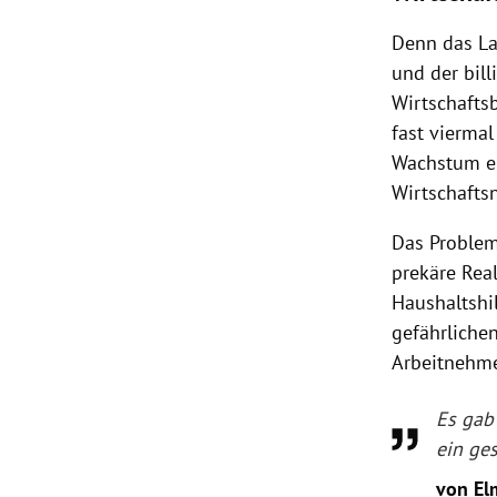
Denn das La
und der bill
Wirtschafts
fast viermal
Wachstum er
Wirtschaftsn
Das Problem
prekäre Rea
Haushaltshi
gefährliche
Arbeitnehme
Es gab
ein ge
von El