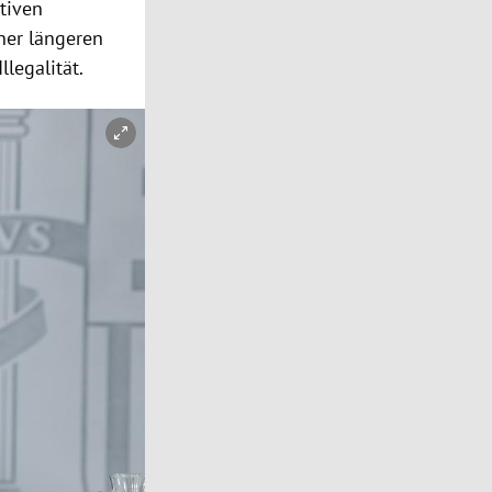
tiven
ner längeren
llegalität.