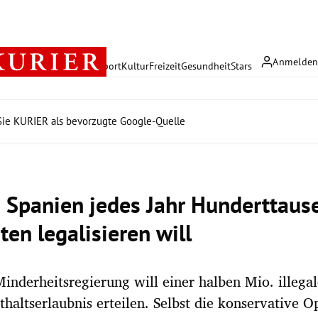
Anmelde
rreich
Politik
Wirtschaft
Sport
Kultur
Freizeit
Gesundheit
Stars
ie KURIER als bevorzugte Google-Quelle
Spanien jedes Jahr Hunderttaus
en legalisieren will
Minderheitsregierung will einer halben Mio. illega
thaltserlaubnis erteilen. Selbst die konservative O