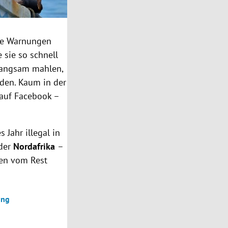
die Warnungen
 sie so schnell
 langsam mahlen,
rden. Kaum in der
auf Facebook –
 Jahr illegal in
der
Nordafrika
–
ien vom Rest
ung