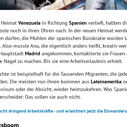
e Heimat
Venezuela
in Richtung
Spanien
verließ, hallten 
leute noch in ihren Ohren nach. In der neuen Heimat werde
ten dürfen, die Mühlen der spanischen Bürokratie würden
 Also musste Ana, die eigentlich anders heißt, kreativ we
 Hauptstadt
Madrid
angekommen, kontaktierte sie Frauen 
 Nägel zu machen. Bis sie eine Arbeitserlaubnis erhielt.
hte ist beispielhaft für die Tausenden Migranten, die jedes
nden. Die meisten von ihnen kommen aus
Lateinamerika
o
svisum oder der Absicht, wieder heimzukehren. Was Span
rscheidet: Das sollen sie auch nicht.
cht dringend Arbeitskräfte - und erleichtert jetzt die Einwander
ftsboom