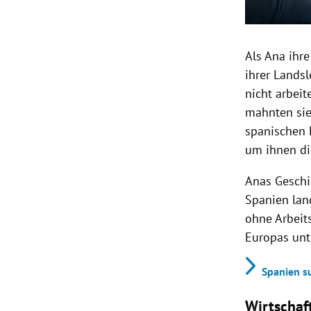
Als Ana ihr
ihrer Lands
nicht arbei
mahnten sie.
spanischen
um ihnen die
Anas Geschic
Spanien la
ohne Arbeit
Europas unte
Spanien su
Wirtscha