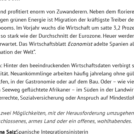
nd profitiert enorm von Zuwanderern. Neben dem florier
igen grünen Energie ist Migration der kräftigste Treiber d
booms. Im Vorjahr wuchs die Wirtschaft um satte 3,2 Proz
 so stark wie der Durchschnitt der Eurozone. Heuer werde
wartet. Das Wirtschaftsblatt
Economist
adelte Spanien al
ation der Welt“.
: Hinter den beeindruckenden Wirtschaftsdaten verbirgt s
lität. Neuankömmlinge arbeiten häufig jahrelang ohne gült
lfen, in der Gastronomie oder auf dem Bau. Oder – wie vi
n Seeweg geflüchtete Afrikaner – im Süden in der Landwir
rrechte, Sozialversicherung oder Anspruch auf Mindestlo
 zwei Möglichkeiten, mit der Herausforderung umzugehen:
schlossenes, armes Land oder ein offenes, wohlhabendes.
ma Saiz
Spanische Integrationsinisterin