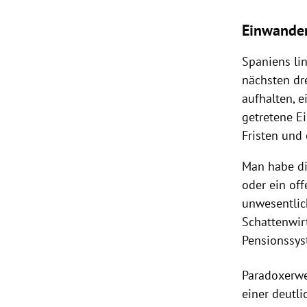
Einwander
Spaniens li
nächsten dre
aufhalten, e
getretene E
Fristen und
Man habe di
oder ein of
unwesentlic
Schattenwir
Pensionssys
Paradoxerwe
einer deutl