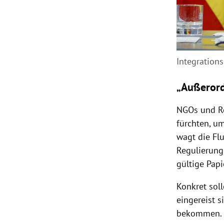
Integration
„Außerord
NGOs und Re
fürchten, u
wagt die Fl
Regulierung
gültige Papi
Konkret sol
eingereist s
bekommen.