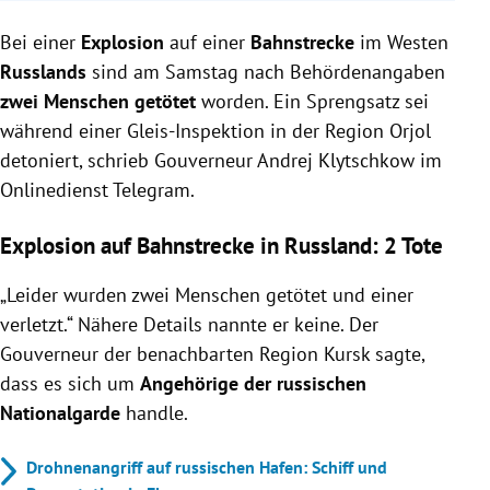
Bei einer Explosion auf einer Bahnstrecke in der
Bei einer
Region Orjol wurden zwei Angehörige der
Explosion
auf einer
Bahnstrecke
im Westen
russischen Nationalgarde getötet und einer verletzt.
Russlands
sind am Samstag nach Behördenangaben
Nach einem Drohnenabsturz brach in der großen
zwei Menschen getötet
worden. Ein Sprengsatz sei
russischen Erdölraffinerie Kirischi ein Feuer aus, das
während einer Gleis-Inspektion in der Region Orjol
inzwischen gelöscht wurde.
detoniert, schrieb Gouverneur Andrej Klytschkow im
Ukrainische Angriffe auf russische Raffinerien und
Onlinedienst Telegram.
Eisenbahnstrecken nehmen zu, was zu
Benzinknappheit und möglichen Exportverboten
Explosion auf Bahnstrecke in Russland: 2 Tote
führt.
„Leider wurden zwei Menschen getötet und einer
verletzt.“ Nähere Details nannte er keine. Der
Gouverneur der benachbarten Region Kursk sagte,
dass es sich um
Angehörige der russischen
Nationalgarde
handle.
Drohnenangriff auf russischen Hafen: Schiff und