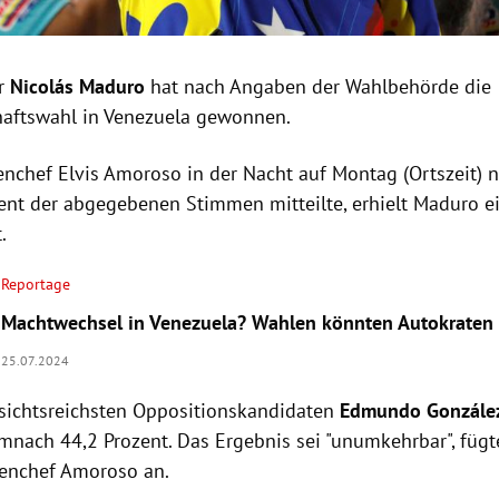
r
Nicolás Maduro
hat nach Angaben der Wahlbehörde die
haftswahl in Venezuela gewonnen.
nchef Elvis Amoroso in der Nacht auf Montag (Ortszeit) 
ent der abgegebenen Stimmen mitteilte, erhielt Maduro e
t.
Reportage
Machtwechsel in Venezuela? Wahlen könnten Autokraten
25.07.2024
sichtsreichsten Oppositionskandidaten
Edmundo González
emnach 44,2 Prozent. Das Ergebnis sei "unumkehrbar", fügt
enchef Amoroso an.