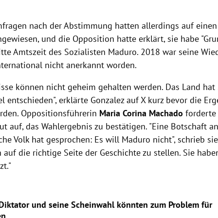
ragen nach der Abstimmung hatten allerdings auf einen 
gewiesen, und die Opposition hatte erklärt, sie habe "Gru
ritte Amtszeit des Sozialisten Maduro. 2018 war seine Wi
nternational nicht anerkannt worden.
isse können nicht geheim gehalten werden. Das Land hat si
l entschieden", erklärte Gonzalez auf X kurz bevor die Er
den. Oppositionsführerin
Maria Corina Machado
forderte 
t auf, das Wahlergebnis zu bestätigen. "Eine Botschaft an
he Volk hat gesprochen: Es will Maduro nicht", schrieb sie 
ch auf die richtige Seite der Geschichte zu stellen. Sie hab
zt."
Diktator und seine Scheinwahl könnten zum Problem für
en