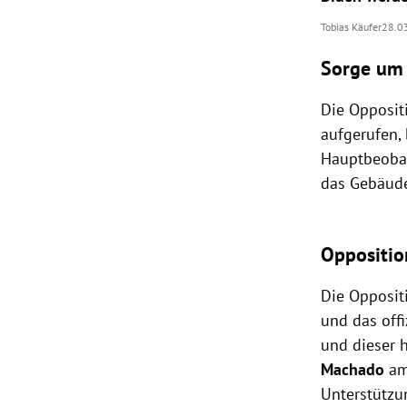
Tobias Käufer
28.0
Sorge um
Die Opposit
aufgerufen,
Hauptbeobac
das Gebäude
Oppositio
Die Opposit
und das offi
und dieser 
Machado
am 
Unterstützun