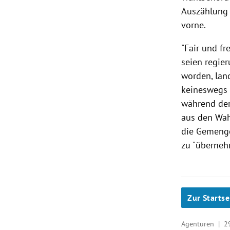
Auszählung 
vorne.
"Fair und fr
seien regie
worden, land
keineswegs 
während der
aus den Wahl
die Gemenge
zu "überneh
Zur Startse
Agenturen |
2