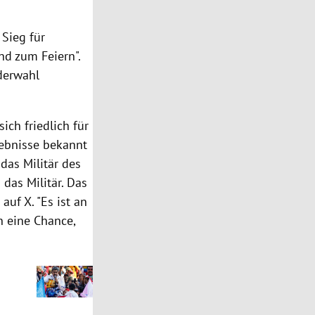
Sieg für
nd zum Feiern".
ederwahl
ch friedlich für
gebnisse bekannt
das Militär des
 das Militär. Das
auf X. "Es ist an
en eine Chance,