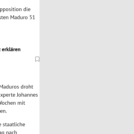
pposition die
sten Maduro 51
 erklären
Maduros droht
Experte Johannes
Wochen mit
ten.
 staatliche
ag nach