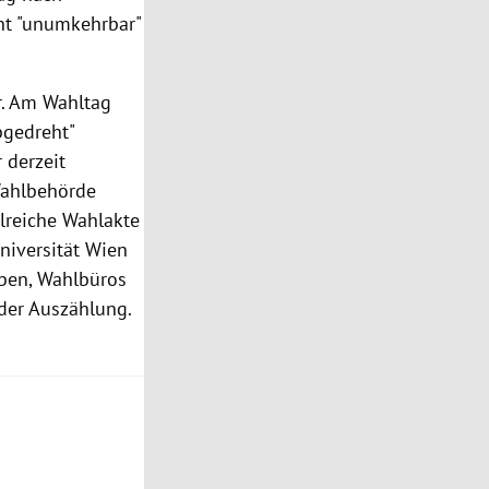
nt "unumkehrbar"
er. Am Wahltag
bgedreht"
 derzeit
Wahlbehörde
lreiche Wahlakte
Universität Wien
eben, Wahlbüros
der Auszählung.