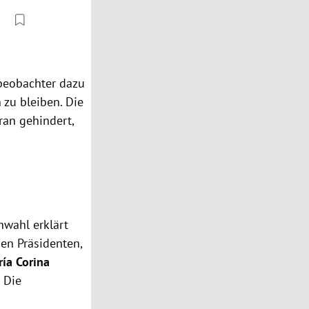
beobachter dazu
zu bleiben. Die
ran gehindert,
nwahl erklärt
uen Präsidenten,
ía Corina
 Die