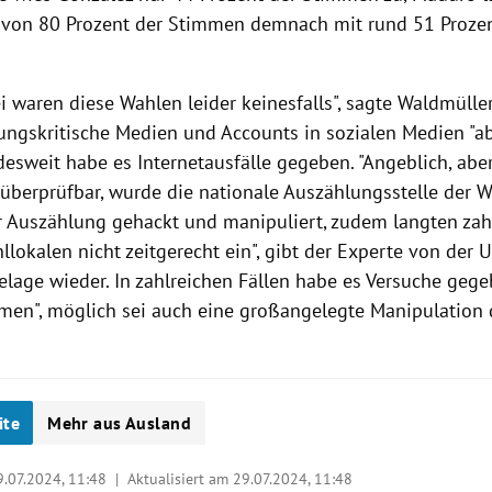
von 80 Prozent der Stimmen demnach mit rund 51 Proze
ei waren diese Wahlen leider keinesfalls", sagte Waldmüll
rungskritische Medien und Accounts in sozialen Medien "a
esweit habe es Internetausfälle gegeben. "Angeblich, aber
überprüfbar, wurde die nationale Auszählungsstelle der 
 Auszählung gehackt und manipuliert, zudem langten zah
lokalen nicht zeitgerecht ein", gibt der Experte von der 
lage wieder. In zahlreichen Fällen habe es Versuche geg
men", möglich sei auch eine großangelegte Manipulation 
ite
Mehr aus Ausland
9.07.2024, 11:48
| Aktualisiert am 29.07.2024,
11:48