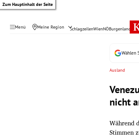
Zum Hauptinhalt der Seite
Menü
Meine Region
Schlagzeilen
Wien
NÖ
Burgenland
Öste
Wählen S
Ausland
Venezu
nicht 
Während d
tik Untermenü
Stimmen zu
rreich Untermenü