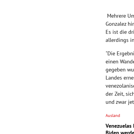
Mehrere Umf
Gonzalez hin
Es ist die d
allerdings i
"Die Ergebn
einen Wande
gegeben wur
Landes erneu
venezolanisc
der Zeit, si
und zwar jet
Ausland
Venezuelas 
Biden werd