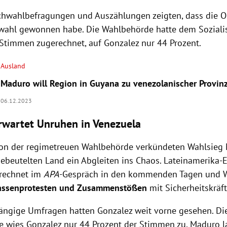
hwahlbefragungen und Auszählungen zeigten, dass die O
wahl gewonnen habe. Die Wahlbehörde hatte dem Soziali
 Stimmen zugerechnet, auf Gonzalez nur 44 Prozent.
Ausland
Maduro will Region in Guyana zu venezolanischer Provinz
06.12.2023
rwartet Unruhen in Venezuela
n der regimetreuen Wahlbehörde verkündeten Wahlsieg 
ebeutelten Land ein Abgleiten ins Chaos. Lateinamerika-
 rechnet im
APA
-Gespräch in den kommenden Tagen und 
assenprotesten und Zusammenstößen
mit Sicherheitskräf
ängige Umfragen hatten Gonzalez weit vorne gesehen. Die
 wies Gonzalez nur 44 Prozent der Stimmen zu, Maduro l