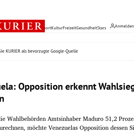
Anmelde
rreich
Politik
Wirtschaft
Sport
Kultur
Freizeit
Gesundheit
Stars
ie KURIER als bevorzugte Google-Quelle
ela: Opposition erkennt Wahlsie
an
ie Wahlbehörden Amtsinhaber Maduro 51,2 Proze
rechnen, möchte Venezuelas Opposition dessen Si