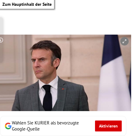
Zum Hauptinhalt der Seite
Copyright-Hinweis öffnen/schließen
Wählen Sie KURIER als bevorzugte
Aktivieren
tik Untermenü
Google-Quelle