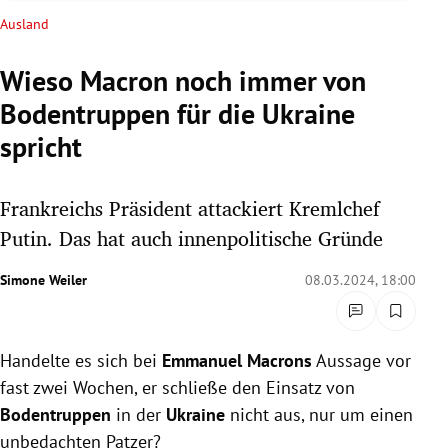
rreich Untermenü
Ausland
rt Untermenü
Wieso Macron noch immer von
Bodentruppen für die Ukraine
schaft Untermenü
spricht
s Untermenü
Frankreichs Präsident attackiert Kremlchef
zeit Untermenü
Putin. Das hat auch innenpolitische Gründe
undheit Untermenü
Simone Weiler
08.03.2024, 18:00
tur Untermenü
nung Untermenü
Handelte es sich bei
Emmanuel Macrons
Aussage vor
fast zwei Wochen, er schließe den Einsatz von
lität Untermenü
Bodentruppen
in der
Ukraine
nicht aus, nur um einen
unbedachten Patzer?