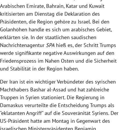
Arabischen Emirate
,
Bahrain
,
Katar
und
Kuwait
kritisierten am Dienstag die Deklaration des
Präsidenten, die Region gehöre zu Israel. Bei den
Golanhöhen
handle es sich um arabisches Gebiet,
erklärten sie. In der staatlichen saudischen
Nachrichtenagentur
SPA
hieß es, der Schritt
Trumps
werde signifikante negative Auswirkungen auf den
Friedensprozess im Nahen Osten und die Sicherheit
und Stabilität in der Region haben.
Der
Iran
ist ein wichtiger Verbündeter des syrischen
Machthabers Bashar al-Assad und hat zahlreiche
Truppen in
Syrien
stationiert. Die
Regierung
in
Damaskus
verurteilte die Entscheidung
Trumps
als
"eklatanten Angriff" auf die Souveränität
Syriens
. Der
US-Präsident hatte am Montag in Gegenwart des
israelischen Ministerpräsidenten
Benjamin