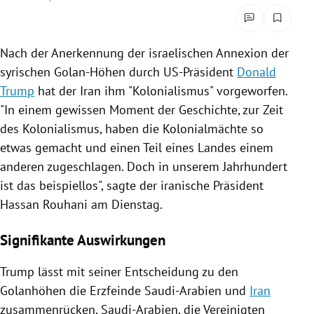
rreich Untermenü
rt Untermenü
Nach der Anerkennung der israelischen
Annexion
der
syrischen
Golan-Höhen
durch US-Präsident
Donald
schaft Untermenü
Trump
hat der
Iran
ihm "
Kolonialismus
" vorgeworfen.
"In einem gewissen Moment der Geschichte, zur Zeit
s Untermenü
des
Kolonialismus
, haben die Kolonialmächte so
etwas gemacht und einen Teil eines Landes einem
zeit Untermenü
anderen zugeschlagen. Doch in unserem Jahrhundert
undheit Untermenü
ist das beispiellos", sagte der iranische Präsident
Hassan Rouhani
am Dienstag.
tur Untermenü
Signifikante Auswirkungen
nung Untermenü
Trump
lässt mit seiner Entscheidung zu den
lität Untermenü
Golanhöhen
die Erzfeinde
Saudi-Arabien
und
Iran
zusammenrücken.
Saudi-Arabien
, die
Vereinigten