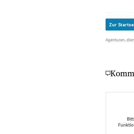
Zur Startse
Agenturen, di
Komm