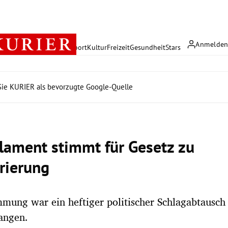
Anmelde
rreich
Politik
Wirtschaft
Sport
Kultur
Freizeit
Gesundheit
Stars
ie KURIER als bevorzugte Google-Quelle
lament stimmt für Gesetz zu
rierung
mung war ein heftiger politischer Schlagabtausch
angen.