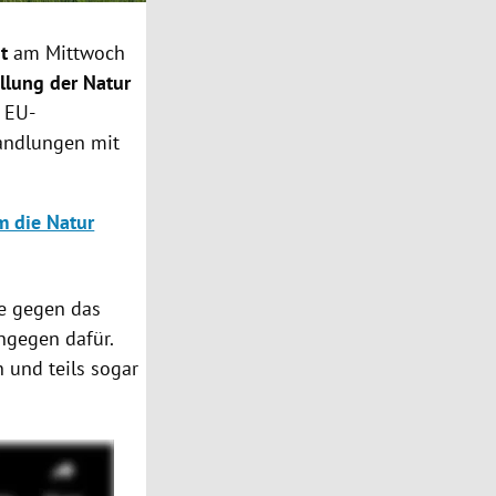
nt
am Mittwoch
llung der Natur
 EU-
andlungen mit
m die Natur
te gegen das
ngegen dafür.
 und teils sogar