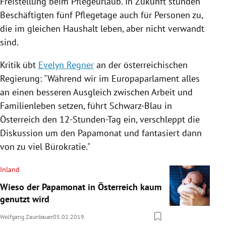
Freistellung beim Pflegeurlaub. In Zukunft stünden
Beschäftigten fünf Pflegetage auch für Personen zu,
die im gleichen Haushalt leben, aber nicht verwandt
sind.
Kritik übt
Evelyn Regner
an der österreichischen
Regierung
: "Während wir im
Europaparlament
alles
an einen besseren Ausgleich zwischen Arbeit und
Familienleben setzen, führt Schwarz-Blau in
Österreich
den 12-Stunden-Tag ein, verschleppt die
Diskussion um den
Papamonat
und fantasiert dann
von zu viel Bürokratie."
Inland
Wieso der Papamonat in Österreich kaum
genutzt wird
Wolfgang Zaunbauer
05.02.2019