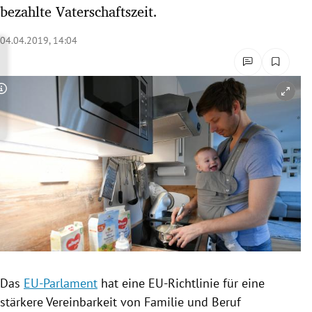
bezahlte Vaterschaftszeit.
rreich Untermenü
04.04.2019, 14:04
rt Untermenü
schaft Untermenü
Copyright-Hinweis öffnen/schließen
s Untermenü
zeit Untermenü
undheit Untermenü
tur Untermenü
nung Untermenü
lität Untermenü
Das
EU-Parlament
hat eine EU-Richtlinie für eine
stärkere
Vereinbarkeit
von Familie und Beruf