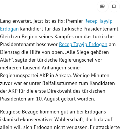
rreich Untermenü
rt Untermenü
Lang erwartet, jetzt ist es fix: Premier
Recep Tayyip
Erdogan
kandidiert für das türkische
Präsidentenamt
.
schaft Untermenü
Gleich zu Beginn seines Kampfes um das türkische
Präsidentenamt
beschwor
Recep Tayyip Erdogan
am
s Untermenü
Dienstag die Hilfe von oben. „Alle Siege gehören
Allah“, sagte der türkische Regierungschef vor
zeit Untermenü
mehreren tausend Anhängern seiner
Regierungspartei AKP
in
Ankara
. Wenige Minuten
undheit Untermenü
zuvor war er unter Beifallsstürmen zum Kandidaten
tur Untermenü
der AKP für die erste Direktwahl des türkischen
Präsidenten am 10. August gekürt worden.
nung Untermenü
Religiöse Bezüge kommen gut an bei
Erdogans
lität Untermenü
islamisch-konservativer Wählerschaft, doch darauf
allein will sich
Erdogan
nicht verlassen. Er attackierte