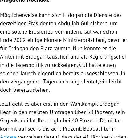
Möglicherweise kann sich
Erdogan
die Dienste des
derzeitigen Präsidenten
Abdullah Gül
sichern, um
eine solche Erosion zu verhindern.
Gül
war schon
Ende 2002 einige Monate Ministerpräsident, bevor er
für
Erdogan
den Platz räumte. Nun könnte er die
Ämter mit
Erdogan
tauschen und als Regierungschef
in die Tagespolitik zurückkehren.
Gül
hatte einen
solchen Tausch eigentlich bereits ausgeschlossen, in
den vergangenen Tagen aber angedeutet, vielleicht
doch bereitzustehen.
Jetzt geht es aber erst in den
Wahlkampf
.
Erdogan
liegt in den meisten Umfragen über 50 Prozent, sein
Gegenkandidat
Ihsanoglu
bei 40 Prozent.
Demirtas
kommt auf sechs bis acht Prozent. Beobachter in
Ankara
verweisen darauf, dass der 41-jährige Kurden-