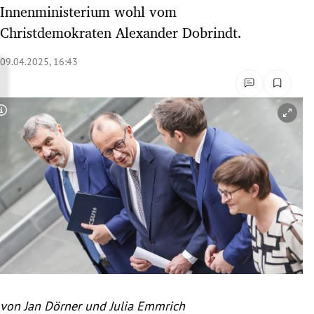
Innenministerium wohl vom
rreich Untermenü
Christdemokraten Alexander Dobrindt.
rt Untermenü
09.04.2025, 16:43
schaft Untermenü
s Untermenü
Copyright-Hinweis öffnen/schließen
zeit Untermenü
undheit Untermenü
tur Untermenü
nung Untermenü
lität Untermenü
von Jan Dörner und Julia Emmrich