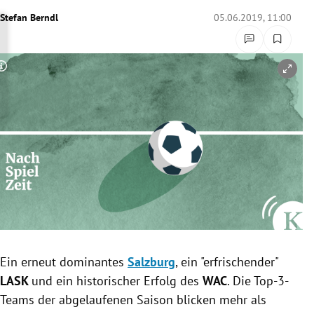
rreich Untermenü
Stefan Berndl
05.06.2019, 11:00
rt Untermenü
Copyright-Hinweis öffnen/schließen
schaft Untermenü
s Untermenü
zeit Untermenü
undheit Untermenü
tur Untermenü
nung Untermenü
Ein erneut dominantes
Salzburg
, ein "erfrischender"
LASK
und ein historischer Erfolg des
WAC
. Die Top-3-
lität Untermenü
Teams der abgelaufenen Saison blicken mehr als