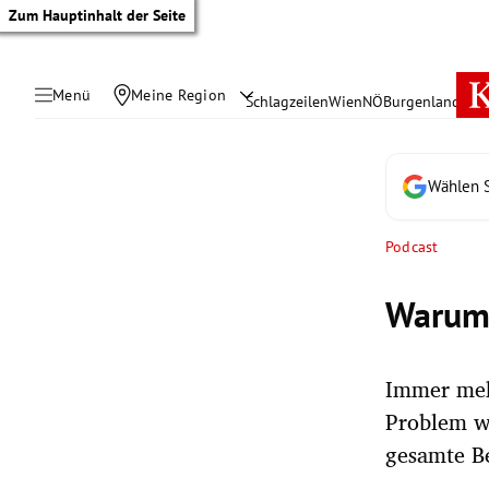
Zum Hauptinhalt der Seite
Menü
Meine Region
Schlagzeilen
Wien
NÖ
Burgenland
Öste
Wählen S
Podcast
Warum 
Immer meh
Problem we
tik Untermenü
gesamte B
rreich Untermenü