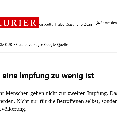
Anmelde
rreich
Politik
Wirtschaft
Sport
Kultur
Freizeit
Gesundheit
Stars
ie KURIER als bevorzugte Google-Quelle
eine Impfung zu wenig ist
r Menschen gehen nicht zur zweiten Impfung. Da
rden. Nicht nur für die Betroffenen selbst, sonder
evölkerung.