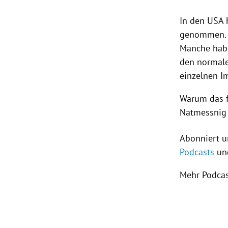
In den
USA 
genommen
Manche habe
den normal
einzelnen I
Warum das
Natmessnig
Abonniert u
Podcasts
und
Mehr Podcas