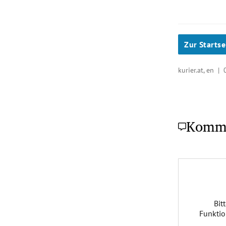
Zur Startse
kurier.at, en |
Komm