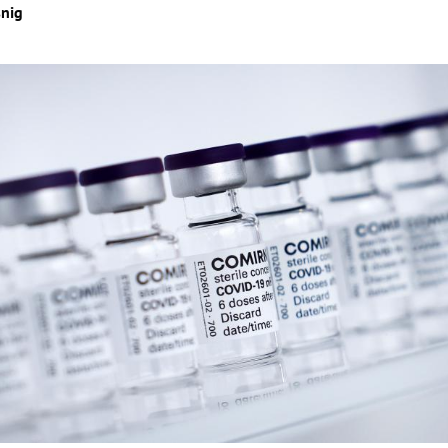
snig
Hinweis öffnen/schließen