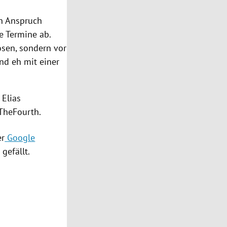
n Anspruch
e Termine ab.
osen,
sondern
vor
ind
eh
mit einer
 Elias
TheFourth.
r
Google
gefällt.