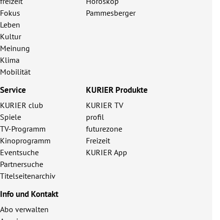
freizeit
Horoskop
Fokus
Pammesberger
Leben
Kultur
Meinung
Klima
Mobilität
Service
KURIER Produkte
KURIER club
KURIER TV
Spiele
profil
TV-Programm
futurezone
Kinoprogramm
Freizeit
Eventsuche
KURIER App
Partnersuche
Titelseitenarchiv
Info und Kontakt
Abo verwalten