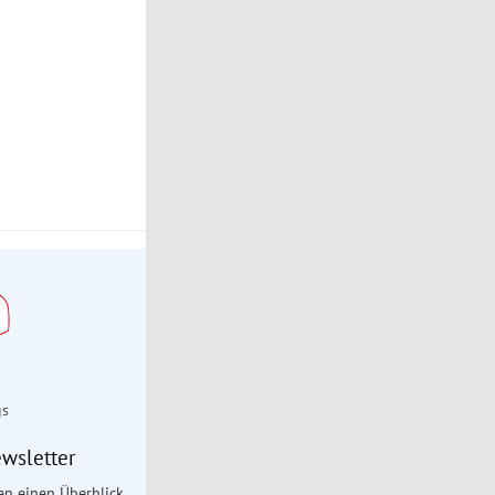
gs
wsletter
en einen Überblick