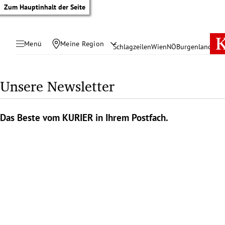
Zum Hauptinhalt der Seite
Menü
Meine Region
Schlagzeilen
Wien
NÖ
Burgenland
Öste
Unsere Newsletter
Das Beste vom KURIER in Ihrem Postfach.
tik Untermenü
rreich Untermenü