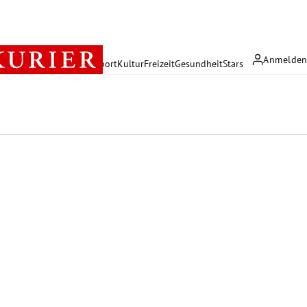
Anmelde
rreich
Politik
Wirtschaft
Sport
Kultur
Freizeit
Gesundheit
Stars