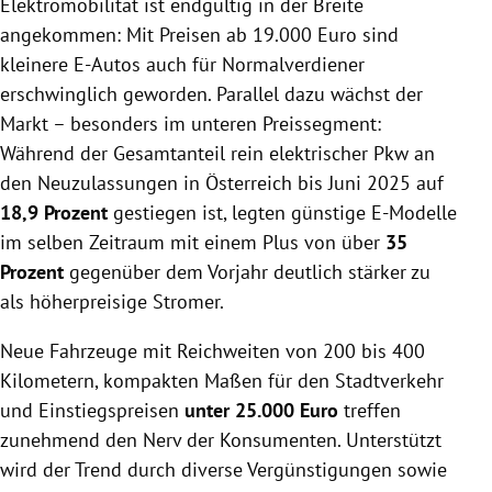
Elektromobilität ist endgültig in der Breite
an, die vor allem für Stadt und Alltag gemacht
angekommen: Mit Preisen ab 19.000 Euro sind
sind – kompakt, effizient und überraschend gut
kleinere E-Autos auch für Normalverdiener
ausgestattet. Dank staatlicher Förderungen,
erschwinglich geworden. Parallel dazu wächst der
attraktiver Einstiegsmodelle und sinkender
Markt – besonders im unteren Preissegment:
Batteriepreise wird Elektromobilität auch für
Während der Gesamtanteil rein elektrischer Pkw an
preisbewusste Käufer interessant.
den Neuzulassungen in Österreich bis Juni 2025 auf
18,9 Prozent
gestiegen ist, legten günstige E-Modelle
im selben Zeitraum mit einem Plus von über
35
Prozent
gegenüber dem Vorjahr deutlich stärker zu
als höherpreisige Stromer.
Neue Fahrzeuge mit Reichweiten von 200 bis 400
Kilometern, kompakten Maßen für den Stadtverkehr
und Einstiegspreisen
unter 25.000 Euro
treffen
zunehmend den Nerv der Konsumenten. Unterstützt
wird der Trend durch diverse Vergünstigungen sowie