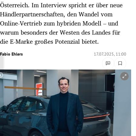
Österreich. Im Interview spricht er über neue
rreich Untermenü
Händlerpartnerschaften, den Wandel vom
rt Untermenü
Online-Vertrieb zum hybriden Modell – und
warum besonders der Westen des Landes für
schaft Untermenü
die E-Marke großes Potenzial bietet.
s Untermenü
Fabio Ehlers
17.07.2025, 11:00
zeit Untermenü
Copyright-Hinweis öffnen/schließen
undheit Untermenü
tur Untermenü
nung Untermenü
lität Untermenü