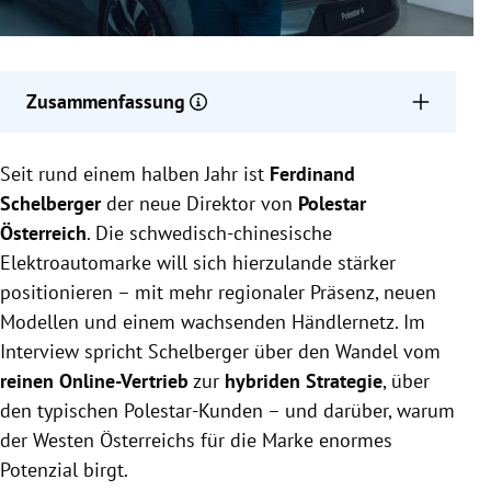
Zusammenfassung
Polestar Österreich plant, im Jahr 2024 erstmals
Seit rund einem halben Jahr ist
vierstellige Zulassungszahlen zu erreichen.
Ferdinand
Das Unternehmen erweitert sein Modell von rein
Schelberger
der neue Direktor von
Polestar
digitalem Vertrieb auf hybride Partnerschaften mit
Österreich
. Die schwedisch-chinesische
lokalen Händlern.
Elektroautomarke will sich hierzulande stärker
Polestar entwickelt sich eigenständig von Volvo
positionieren – mit mehr regionaler Präsenz, neuen
weiter und plant neue Modelle und
Modellen und einem wachsenden Händlernetz. Im
Produktionserweiterungen in Europa.
Interview spricht Schelberger über den Wandel vom
reinen Online-Vertrieb
zur
hybriden Strategie
, über
den typischen Polestar-Kunden – und darüber, warum
der Westen Österreichs für die Marke enormes
Potenzial birgt.