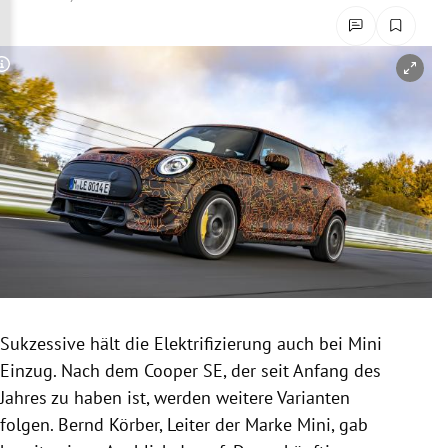
rreich Untermenü
rt Untermenü
Copyright-Hinweis öffnen/schließen
schaft Untermenü
s Untermenü
zeit Untermenü
undheit Untermenü
tur Untermenü
Sukzessive hält die Elektrifizierung auch bei Mini
nung Untermenü
Einzug. Nach dem Cooper SE, der seit Anfang des
Jahres zu haben ist, werden weitere Varianten
lität Untermenü
folgen. Bernd Körber, Leiter der Marke Mini, gab