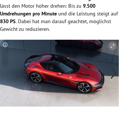
lässt den Motor höher drehen: Bis zu
9.500
Umdrehungen pro Minute
und die Leistung steigt auf
830 PS
. Dabei hat man darauf geachtet, möglichst
Gewicht zu reduzieren.
Copyright-Hinweis öffnen/schließen
Co
Slide 1 von 11