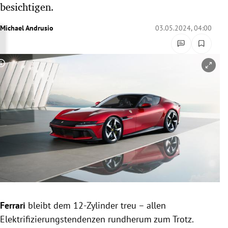
besichtigen.
rreich Untermenü
Michael Andrusio
03.05.2024, 04:00
rt Untermenü
schaft Untermenü
Copyright-Hinweis öffnen/schließen
s Untermenü
zeit Untermenü
undheit Untermenü
tur Untermenü
nung Untermenü
Ferrari
bleibt dem 12-Zylinder treu – allen
lität Untermenü
Elektrifizierungstendenzen rundherum zum Trotz.