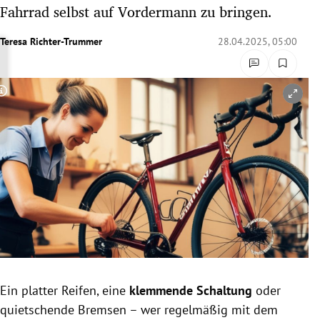
Fahrrad selbst auf Vordermann zu bringen.
rreich Untermenü
Teresa Richter-Trummer
28.04.2025, 05:00
rt Untermenü
schaft Untermenü
Copyright-Hinweis öffnen/schließen
s Untermenü
zeit Untermenü
undheit Untermenü
tur Untermenü
nung Untermenü
lität Untermenü
Ein platter Reifen, eine
klemmende Schaltung
oder
quietschende Bremsen – wer regelmäßig mit dem