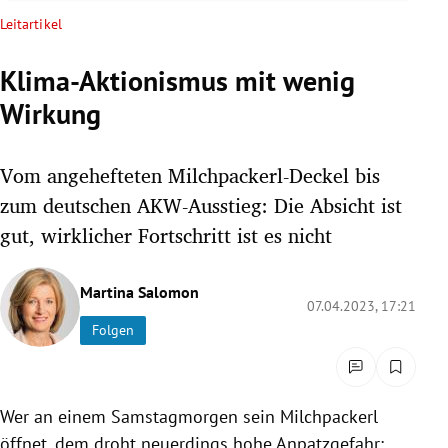
rreich Untermenü
Leitartikel
rt Untermenü
Klima-Aktionismus mit wenig
Wirkung
schaft Untermenü
s Untermenü
Vom angehefteten Milchpackerl-Deckel bis
zum deutschen AKW-Ausstieg: Die Absicht ist
zeit Untermenü
gut, wirklicher Fortschritt ist es nicht
undheit Untermenü
Martina Salomon
07.04.2023, 17:21
tur Untermenü
Folgen
nung Untermenü
lität Untermenü
Wer an einem Samstagmorgen sein Milchpackerl
öffnet, dem droht neuerdings hohe Anpatzgefahr: