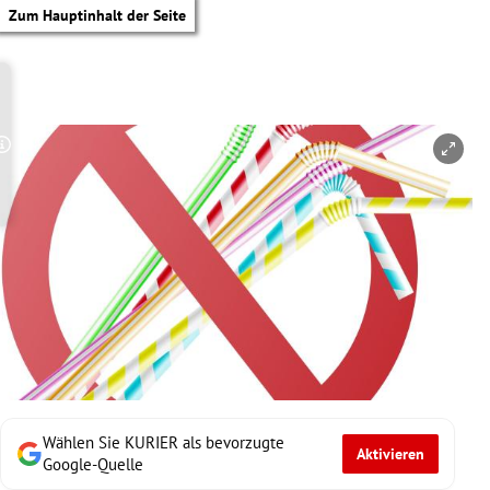
Zum Hauptinhalt der Seite
Copyright-Hinweis öffnen/schließen
Wählen Sie KURIER als bevorzugte
Aktivieren
tik Untermenü
Google-Quelle