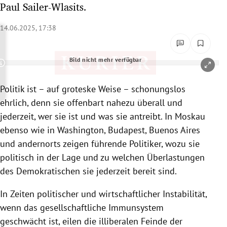
Paul Sailer-Wlasits.
rreich Untermenü
14.06.2025, 17:38
rt Untermenü
schaft Untermenü
Bild nicht mehr verfügbar
Copyright-Hinweis öffnen/schließen
s Untermenü
Politik ist – auf groteske Weise – schonungslos
ehrlich, denn sie offenbart nahezu überall und
zeit Untermenü
jederzeit, wer sie ist und was sie antreibt. In Moskau
ebenso wie in Washington, Budapest, Buenos Aires
undheit Untermenü
und andernorts zeigen führende Politiker, wozu sie
politisch in der Lage und zu welchen Überlastungen
tur Untermenü
des Demokratischen sie jederzeit bereit sind.
nung Untermenü
In Zeiten politischer und wirtschaftlicher Instabilität,
lität Untermenü
wenn das gesellschaftliche Immunsystem
geschwächt ist, eilen die illiberalen Feinde der