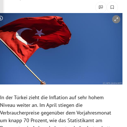
rreich Untermenü
rt Untermenü
Copyright-Hinweis öffnen/schließen
schaft Untermenü
s Untermenü
zeit Untermenü
undheit Untermenü
tur Untermenü
In der Türkei zieht die Inflation auf sehr hohem
nung Untermenü
Niveau weiter an. Im April stiegen die
Verbraucherpreise gegenüber dem Vorjahresmonat
lität Untermenü
um knapp 70 Prozent, wie das Statistikamt am