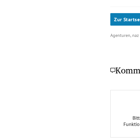
Zur Startse
Agenturen, na
Komm