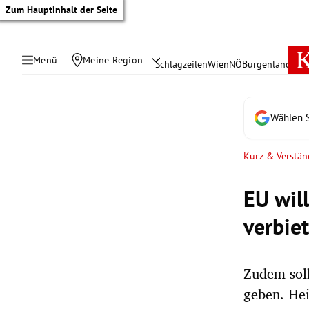
Zum Hauptinhalt der Seite
Menü
Meine Region
Schlagzeilen
Wien
NÖ
Burgenland
Öste
Wählen S
Kurz & Verstän
EU wil
verbie
Zudem soll
tik Untermenü
geben. Hei
rreich Untermenü