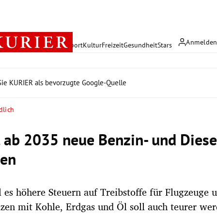
Anmelde
rreich
Politik
Wirtschaft
Sport
Kultur
Freizeit
Gesundheit
Stars
ie KURIER als bevorzugte Google-Quelle
dlich
l ab 2035 neue Benzin- und Diese
ten
 es höhere Steuern auf Treibstoffe für Flugzeuge u
zen mit Kohle, Erdgas und Öl soll auch teurer wer