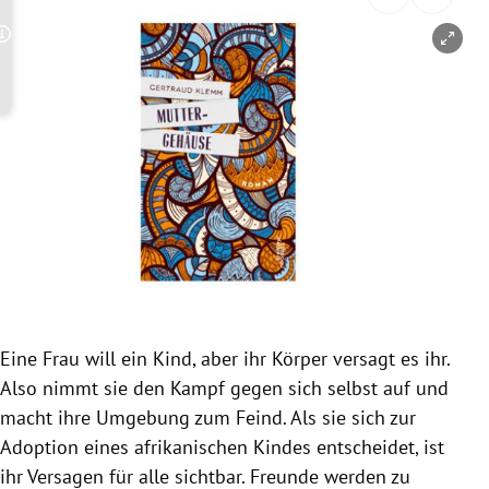
rreich Untermenü
Copyright-Hinweis öffnen/schließen
rt Untermenü
schaft Untermenü
s Untermenü
zeit Untermenü
undheit Untermenü
tur Untermenü
Eine Frau will ein Kind, aber ihr Körper versagt es ihr.
Also nimmt sie den Kampf gegen sich selbst auf und
nung Untermenü
macht ihre Umgebung zum Feind. Als sie sich zur
lität Untermenü
Adoption eines afrikanischen Kindes entscheidet, ist
ihr Versagen für alle sichtbar. Freunde werden zu