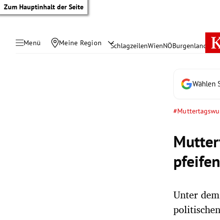
Zum Hauptinhalt der Seite
Menü
Meine Region
Schlagzeilen
Wien
NÖ
Burgenland
Öste
Wählen S
#Muttertagswu
Mutter
pfeife
Unter dem
tik Untermenü
politische
rreich Untermenü