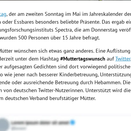
tag
, der am zweiten Sonntag im Mai im
Jahreskalender
der
 oder Essbares besonders beliebte Präsente. Das ergab e
ungsforschungsinstituts Spectra, die am Donnerstag veröf
wurden 500 Personen über 15 Jahre befragt.
Mütter wünschen sich etwas ganz anderes. Eine Auflistun
derzeit unter dem
Hashtag
#Muttertagswunsch
auf
Twitter
er aufgesagten Gedichten sind dort vorwiegend politisch
So wie jener nach besserer Kinderbetreuung, Unterstützun
hende oder ausreichende Betreuung durch Hebammen. Die 
 von deutschen Twitter-Nutzerinnen. Unterstützt wird die
 deutschen Verband berufstätiger Mütter.