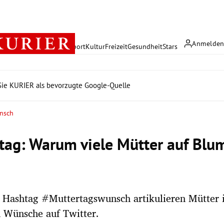
Anmelde
rreich
Politik
Wirtschaft
Sport
Kultur
Freizeit
Gesundheit
Stars
ie KURIER als bevorzugte Google-Quelle
nsch
tag: Warum viele Mütter auf Blu
n
 Hashtag #Muttertagswunsch artikulieren Mütter 
n Wünsche auf Twitter.